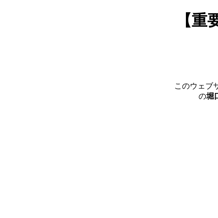
【重
このウェブ
の
堀