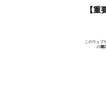
【重
このウェブ
の
堀