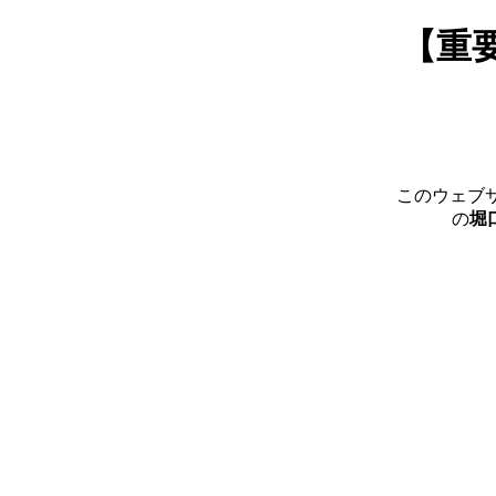
【重
このウェブ
の
堀