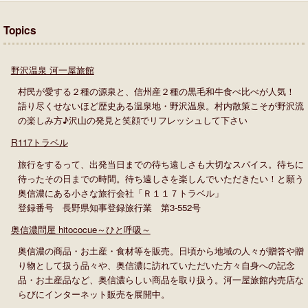
Topics
野沢温泉 河一屋旅館
村民が愛する２種の源泉と、信州産２種の黒毛和牛食べ比べが人気！
語り尽くせないほど歴史ある温泉地・野沢温泉。村内散策こそが野沢流
の楽しみ方♪沢山の発見と笑顔でリフレッシュして下さい
R117トラベル
旅行をするって、出発当日までの待ち遠しさも大切なスパイス。待ちに
待ったその日までの時間。待ち遠しさを楽しんでいただきたい！と願う
奥信濃にある小さな旅行会社「Ｒ１１７トラベル」
登録番号 長野県知事登録旅行業 第3-552号
奥信濃問屋 hitococue～ひと呼吸～
奥信濃の商品・お土産・食材等を販売。日頃から地域の人々が贈答や贈
り物として扱う品々や、奥信濃に訪れていただいた方々自身への記念
品・お土産品など、奥信濃らしい商品を取り扱う。河一屋旅館内売店な
らびにインターネット販売を展開中。