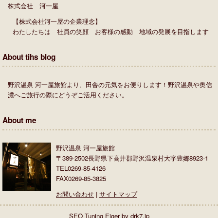
株式会社 河一屋
【株式会社河一屋の企業理念】
わたしたちは 社員の笑顔 お客様の感動 地域の発展を目指します
About tihs blog
野沢温泉 河一屋旅館より、田舎の元気をお便りします！野沢温泉や奥信
濃へご旅行の際にどうぞご活用ください。
About me
野沢温泉 河一屋旅館
〒389-2502長野県下高井郡野沢温泉村大字豊郷8923-1
TEL0269-85-4126
FAX0269-85-3825
お問い合わせ
|
サイトマップ
SEO Tuning Eiger by drk7.jp