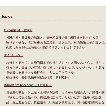
Topics
野沢温泉 河一屋旅館
村民が愛する２種の源泉と、信州産２種の黒毛和牛食べ比べが人気！
語り尽くせないほど歴史ある温泉地・野沢温泉。村内散策こそが野沢流
の楽しみ方♪沢山の発見と笑顔でリフレッシュして下さい
R117トラベル
旅行をするって、出発当日までの待ち遠しさも大切なスパイス。待ちに
待ったその日までの時間。待ち遠しさを楽しんでいただきたい！と願う
奥信濃にある小さな旅行会社「Ｒ１１７トラベル」
登録番号 長野県知事登録旅行業 第3-552号
奥信濃問屋 hitococue～ひと呼吸～
奥信濃の商品・お土産・食材等を販売。日頃から地域の人々が贈答や贈
り物として扱う品々や、奥信濃に訪れていただいた方々自身への記念
品・お土産品など、奥信濃らしい商品を取り扱う。河一屋旅館内売店な