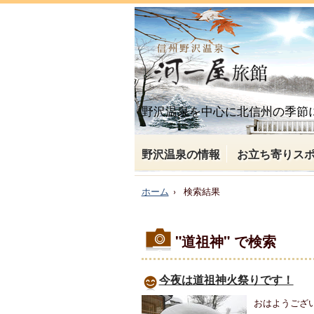
野沢温泉を中心に北信州の季節
野沢温泉の情報
お立ち寄りス
ホーム
検索結果
"道祖神"
で検索
今夜は道祖神火祭りです！
おはようござ