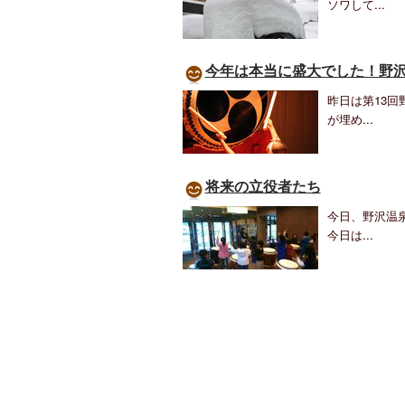
ソワして...
今年は本当に盛大でした！野
昨日は第13
が埋め...
将来の立役者たち
今日、野沢温
今日は...