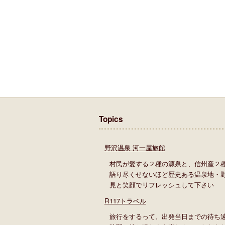
Topics
野沢温泉 河一屋旅館
村民が愛する２種の源泉と、信州産２
語り尽くせないほど歴史ある温泉地・
見と笑顔でリフレッシュして下さい
R117トラベル
旅行をするって、出発当日までの待ち