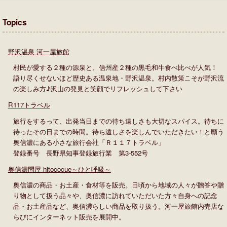
Topics
野沢温泉 河一屋旅館
村民が愛する２種の源泉と、信州産２種の黒毛和牛食べ比べが人気！
語り尽くせないほど歴史ある温泉地・野沢温泉。村内散策こそが野沢流
の楽しみ方♪沢山の発見と笑顔でリフレッシュして下さい
R117トラベル
旅行をするって、出発当日までの待ち遠しさも大切なスパイス。待ちに
待ったその日までの時間。待ち遠しさを楽しんでいただきたい！と願う
奥信濃にある小さな旅行会社「Ｒ１１７トラベル」
登録番号 長野県知事登録旅行業 第3-552号
奥信濃問屋 hitococue～ひと呼吸～
奥信濃の商品・お土産・食材等を販売。日頃から地域の人々が贈答や贈
り物として扱う品々や、奥信濃に訪れていただいた方々自身への記念
品・お土産品など、奥信濃らしい商品を取り扱う。河一屋旅館内売店な
らびにインターネット販売を展開中。