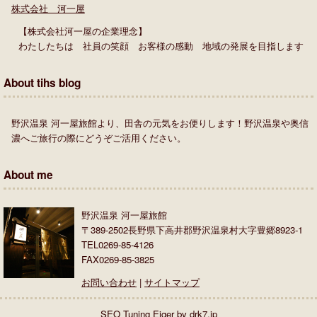
株式会社 河一屋
【株式会社河一屋の企業理念】
わたしたちは 社員の笑顔 お客様の感動 地域の発展を目指します
About tihs blog
野沢温泉 河一屋旅館より、田舎の元気をお便りします！野沢温泉や奥信
濃へご旅行の際にどうぞご活用ください。
About me
野沢温泉 河一屋旅館
〒389-2502長野県下高井郡野沢温泉村大字豊郷8923-1
TEL0269-85-4126
FAX0269-85-3825
お問い合わせ
|
サイトマップ
SEO Tuning Eiger by drk7.jp