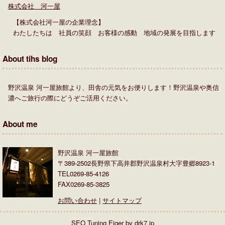
株式会社 河一屋
【株式会社河一屋の企業理念】
わたしたちは 社員の笑顔 お客様の感動 地域の発展を目指します
About tihs blog
野沢温泉 河一屋旅館より、田舎の元気をお便りします！野沢温泉や奥信
濃へご旅行の際にどうぞご活用ください。
About me
野沢温泉 河一屋旅館
〒389-2502長野県下高井郡野沢温泉村大字豊郷8923-1
TEL0269-85-4126
FAX0269-85-3825
お問い合わせ
|
サイトマップ
SEO Tuning Eiger by drk7.jp