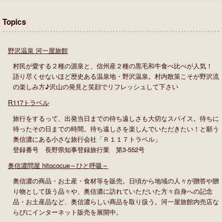
Topics
野沢温泉 河一屋旅館
村民が愛する２種の源泉と、信州産２種の黒毛和牛食べ比べが人気！
語り尽くせないほど歴史ある温泉地・野沢温泉。村内散策こそが野沢流
の楽しみ方♪沢山の発見と笑顔でリフレッシュして下さい
R117トラベル
旅行をするって、出発当日までの待ち遠しさも大切なスパイス。待ちに
待ったその日までの時間。待ち遠しさを楽しんでいただきたい！と願う
奥信濃にある小さな旅行会社「Ｒ１１７トラベル」
登録番号 長野県知事登録旅行業 第3-552号
奥信濃問屋 hitococue～ひと呼吸～
奥信濃の商品・お土産・食材等を販売。日頃から地域の人々が贈答や贈
り物として扱う品々や、奥信濃に訪れていただいた方々自身への記念
品・お土産品など、奥信濃らしい商品を取り扱う。河一屋旅館内売店な
らびにインターネット販売を展開中。