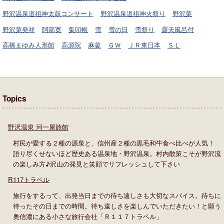
野沢温泉道祖神太鼓コンサート
野沢温泉道祖神火祭り
野沢菜
野沢菜発祥
阿部寛
集印帳
雪
雪の日
雪祭り
露天風呂付
高橋まゆみ人形館
高源院
麻釜
ＧＷ
ＪＲ東日本
ＳＬ
Topics
野沢温泉 河一屋旅館
村民が愛する２種の源泉と、信州産２種の黒毛和牛食べ比べが人気！
語り尽くせないほど歴史ある温泉地・野沢温泉。村内散策こそが野沢流
の楽しみ方♪沢山の発見と笑顔でリフレッシュして下さい
R117トラベル
旅行をするって、出発当日までの待ち遠しさも大切なスパイス。待ちに
待ったその日までの時間。待ち遠しさを楽しんでいただきたい！と願う
奥信濃にある小さな旅行会社「Ｒ１１７トラベル」