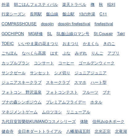
外湯
朝ごはんフェスティバル
楽天トラベル
橅
秋
稲刈
行楽シーズン
長岡駅
飯山線
飯山駅
13の外湯
C11
COMPASSHOUSE
dosojin
dosojin firefestival
firefestival
GOCHIPON
MG研修
SL
SL飯山線ロマン号
St.Cousair
Takt
TOEIC
いいやま菜の花まつり
おまつり
かまくら
きのこ
ごちぽん
なべくら高原
はす
ぶな
みぞれ
りんご
アプリ
カップルプラン
コンサート
コーヒー
ゴールデンウィーク
サンクゼール
サンセット
シメ切り
ジュニアジュニア
ジュニアスキークラブ
スキークラブ
スマホ
ハート型
フォトコン 野沢温泉
フォトコンテスト
フルーツ
ブナ
ブナの森シンポジウム
プレミアムフライデー
ホタル
マネジメントゲーム
ムロツヨシ
リニューアル
九代目室賀榮助KUMANOコスメシリーズ
体験
信州みゆきポーク
健命寺
全日本ダートトライアル
八幡屋礒五郎
北光正宗
北竜湖