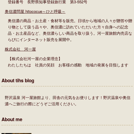
登録番号 長野県知事登録旅行業 第3-552号
奥信濃問屋 hitococue～ひと呼吸～
奥信濃の商品・お土産・食材等を販売。日頃から地域の人々が贈答や贈
り物として扱う品々や、奥信濃に訪れていただいた方々自身への記念
品・お土産品など、奥信濃らしい商品を取り扱う。河一屋旅館内売店な
らびにインターネット販売を展開中。
株式会社 河一屋
【株式会社河一屋の企業理念】
わたしたちは 社員の笑顔 お客様の感動 地域の発展を目指します
About tihs blog
野沢温泉 河一屋旅館より、田舎の元気をお便りします！野沢温泉や奥信
濃へご旅行の際にどうぞご活用ください。
About me