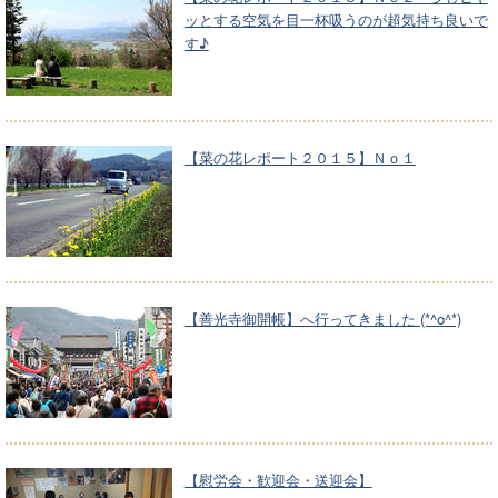
ッとする空気を目一杯吸うのが超気持ち良いで
す♪
【菜の花レポート２０１５】Ｎｏ１
【善光寺御開帳】へ行ってきました (*^o^*)
【慰労会・歓迎会・送迎会】