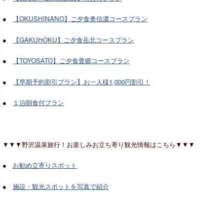
●
【OKUSHINANO】ご夕食奥信濃コースプラン
●
【GAKUHOKU】ご夕食岳北コースプラン
●
【TOYOSATO】ご夕食豊郷コースプラン
●
【早期予約割引プラン】お一人様1,000円割引！
●
１泊朝食付プラン
▼▼▼野沢温泉旅行！お楽しみお立ち寄り観光情報はこちら▼▼▼
●
お勧め立寄りスポット
●
施設・観光スポットを写真で紹介