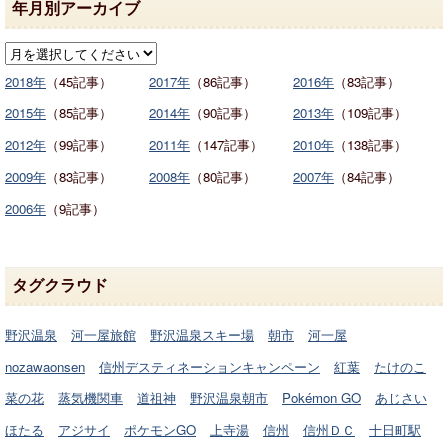
年月別アーカイブ
2018年
（45記事）
2017年
（86記事）
2016年
（83記事）
2015年
（85記事）
2014年
（90記事）
2013年
（109記事）
2012年
（99記事）
2011年
（147記事）
2010年
（138記事）
2009年
（83記事）
2008年
（80記事）
2007年
（84記事）
2006年
（9記事）
タグクラウド
野沢温泉
河一屋旅館
野沢温泉スキー場
朝市
河一屋
nozawaonsen
信州デスティネーションキャンペーン
紅葉
たけのこ
菜の花
蒸気機関車
道祖神
野沢温泉朝市
Pokémon GO
あじさい
ほたる
アジサイ
ポケモンGO
上寺湯
信州
信州ＤＣ
十日町駅