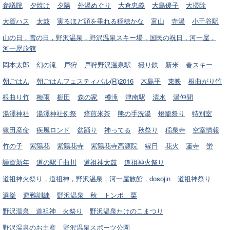
参議院
夕焼け
夕陽
外湯めぐり
大倉忠義
大島優子
大掃除
大賀ハス
太鼓
実るほど頭を垂れる稲穂かな
富山
寺湯
小千谷駅
山の日，雪の日，野沢温泉，野沢温泉スキー場，国民の祝日，河一屋，
河一屋旅館
岡本太郎
幻の滝
戸狩
戸狩野沢温泉駅
撮り鉄
新米
春スキー
朝ごはん
朝ごはんフェスティバル(R)2016
木島平
東映
根曲がり竹
根曲り竹
梅雨
棚田
森の家
樽滝
津南駅
清水
湯仲間
湯澤神社
湯澤神社例祭
焙煎米茶
熊の手洗湯
燈籠祭り
特別室
猿田彦命
疾風ロンド
盆踊り
神ってる
秋祭り
稲泉寺
空室情報
竹の子
紫陽花
紫陽花寺
紫陽花寺高源院
縁日
花火
蓮寺
蛍
謹賀新年
道の駅千曲川
道祖神太鼓
道祖神火祭り
道祖神火祭り，道祖神，野沢温泉，河一屋旅館，dosojin
道祖神祭り
選挙
避難訓練
野沢温泉 秋 トンボ 栗
野沢温泉 道祖神 火祭り
野沢温泉たけのこまつり
野沢温泉のお土産
野沢温泉スポーツ公園