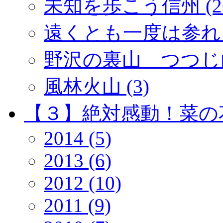
未知を歩こう信州 (2
遠くとも一度は参れ「
野沢の裏山 つつじ山 
風林火山 (3)
【３】絶対感動！菜の花 
2014 (5)
2013 (6)
2012 (10)
2011 (9)