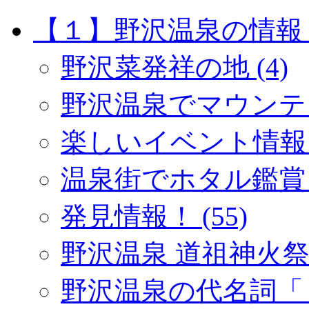
【１】野沢温泉の情報 (
野沢菜発祥の地 (4)
野沢温泉でマウンテン
楽しいイベント情報 (
温泉街でホタル鑑賞 (
発見情報！ (55)
野沢温泉 道祖神火祭り 
野沢温泉の代名詞「１