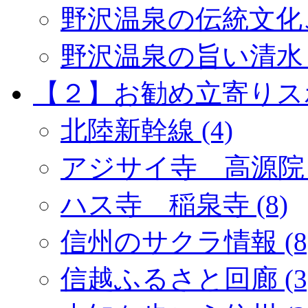
野沢温泉の伝統文化ご紹
野沢温泉の旨い清水 (
【２】お勧め立寄りスポッ
北陸新幹線 (4)
アジサイ寺 高源院 (
ハス寺 稲泉寺 (8)
信州のサクラ情報 (8
信越ふるさと回廊 (3