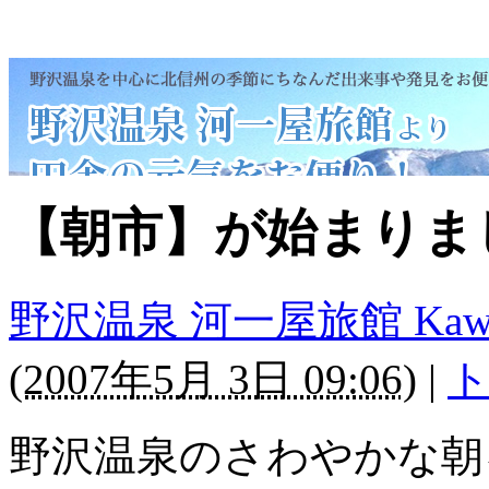
【朝市】が始まりま
野沢温泉 河一屋旅館 Kawaichi
(
2007年5月 3日 09:06
)
|
ト
野沢温泉のさわやかな朝