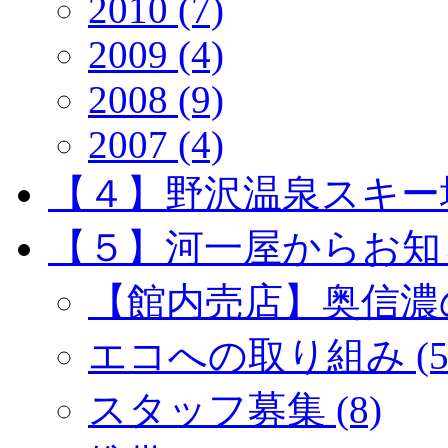
2010 (7)
2009 (4)
2008 (9)
2007 (4)
【４】野沢温泉スキー場 
【５】河一屋からお知らせ
【館内売店】奥信濃の
エコへの取り組み (5
スタッフ募集 (8)