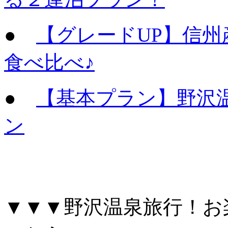
●
【グレードUP】信
食べ比べ♪
●
【基本プラン】野沢
ン
▼▼▼野沢温泉旅行！お