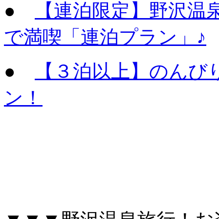
●
【連泊限定】野沢温
で満喫「連泊プラン」♪
●
【３泊以上】のんび
ン！