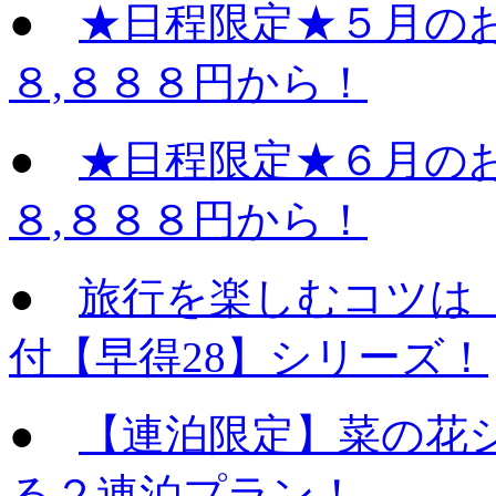
●
★日程限定★５月の
８,８８８円から！
●
★日程限定★６月の
８,８８８円から！
●
旅行を楽しむコツは
付【早得28】シリーズ！
●
【連泊限定】菜の花
る２連泊プラン！