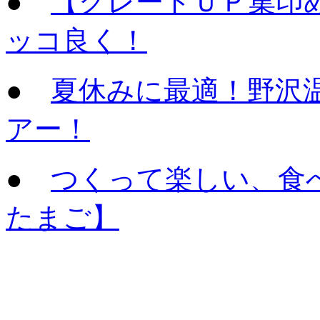
●
【グレードＵＰ集印
ッコ良く！
●
夏休みに最適！野沢
アー！
●
つくって楽しい、食
たまご】