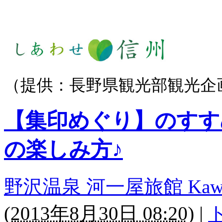
（提供：長野県観光部観光企
【集印めぐり】のすす
の楽しみ方♪
野沢温泉 河一屋旅館 Kawaichi
(
2013年8月30日 08:20
)
|