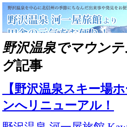
野沢温泉でマウンテ
グ記事
【野沢温泉スキー場ホ
ンへリニューアル！
野沢温泉 河一屋旅館 Kawaichi