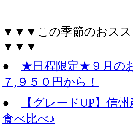
▼▼▼この季節のおスス
▼▼▼
●
★日程限定★９月の
７,９５０円から！
●
【グレードUP】信
食べ比べ♪