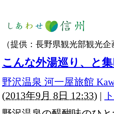
（提供：長野県観光部観光企
こんな外湯巡り、と集
野沢温泉 河一屋旅館 Kawaichi
(
2013年9月 8日 12:33
)
|
ト
野沢温泉の醍醐味のひと