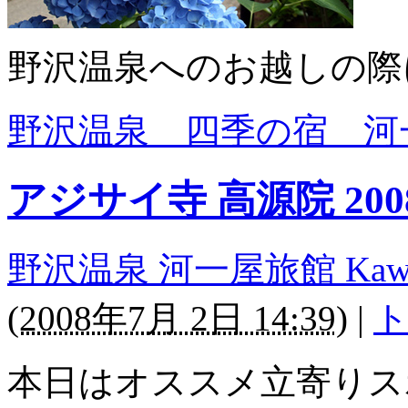
野沢温泉へのお越しの際
野沢温泉 四季の宿 河
アジサイ寺 高源院 200
野沢温泉 河一屋旅館 Kawaichi
(
2008年7月 2日 14:39
)
|
ト
本日はオススメ立寄りス