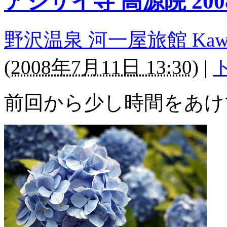
アジサイ寺 高源院 2008
野沢温泉 河一屋旅館 Kawaichi
(
2008年7月11日 13:30
)
|
前回から少し時間をあけ