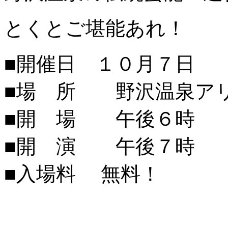
とくとご堪能あれ！
■開催日 １０月７日
■場 所 野沢温泉ア
■開 場 午後６時
■開 演 午後７時
■入場料 無料！