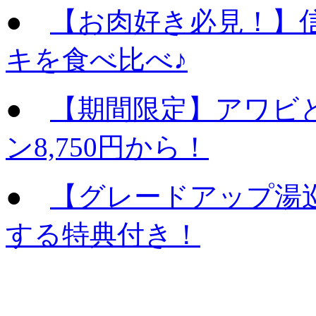
●
【お肉好き必見！】
キを食べ比べ♪
●
【期間限定】アワビ
ン8,750円から！
●
【グレードアップ湯
する特典付き！