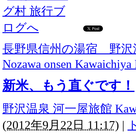
長野県信州の湯宿 野沢
Nozawa onsen Kawaichiya
新米、もう直ぐです！
野沢温泉 河一屋旅館 Kawaichi
(
2012年9月22日 11:17
)
|