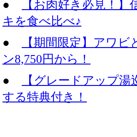
●
【お肉好き必見！】
キを食べ比べ♪
●
【期間限定】アワビ
ン8,750円から！
●
【グレードアップ湯
する特典付き！