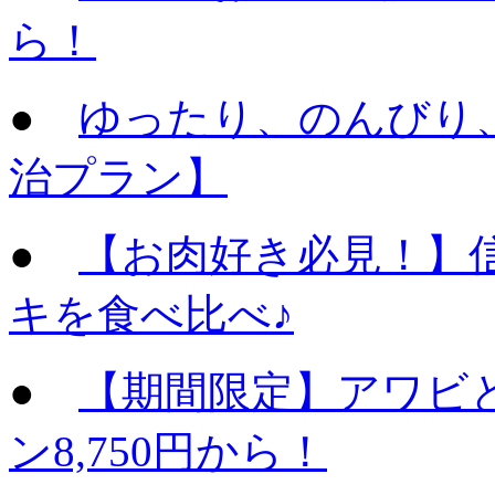
ら！
●
ゆったり、のんびり
治プラン】
●
【お肉好き必見！】
キを食べ比べ♪
●
【期間限定】アワビ
ン8,750円から！