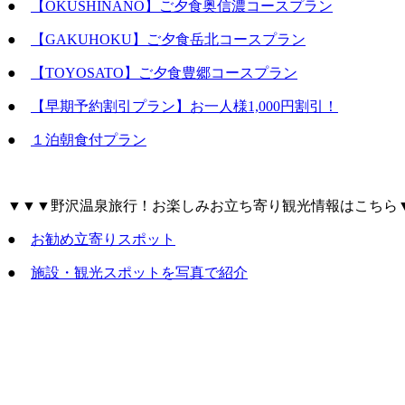
●
【OKUSHINANO】ご夕食奥信濃コースプラン
●
【GAKUHOKU】ご夕食岳北コースプラン
●
【TOYOSATO】ご夕食豊郷コースプラン
●
【早期予約割引プラン】お一人様1,000円割引！
●
１泊朝食付プラン
▼▼▼野沢温泉旅行！お楽しみお立ち寄り観光情報はこちら
●
お勧め立寄りスポット
●
施設・観光スポットを写真で紹介