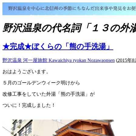
野沢温泉の代名詞「１３の外
★完成★ぼくらの「熊の手洗湯」
野沢温泉 河一屋旅館 Kawaichiya ryokan Nozawaonsen
(
2015年8
おはようございます。
５月のゴールデンウィーク明けから
改修工事をしていた外湯「熊の手洗湯」が
ついに！完成しました！