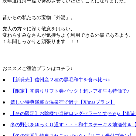
次年度は河一屋で努めさせていただくことになりました。
昔からの私たちの宝物「外湯」。
先人の方々に深く敬意をはらい、
変わらずみなさんが気持ちよく利用できる外湯であるよう、
１年間しっかりと頑張ります！！！
おススメご宿泊プランはコチラ↓
●
【新発売】信州産２種の黒毛和牛を食べ比べ♪
●
【限定】初滑りリフト券パック！超レア和牛も特価で♪
●
嬉しい特典満載☆温泉宿で過す【X'masプラン】
●
【冬の限定】お陰様で当館ロングセラーです(^o^)♪【湯
●
冬の野沢をゆっくり過す・・・和牛ステーキ＆地酒付き【
●
【冬の定番】特典あれこれパック♪【リフト券付プラン】