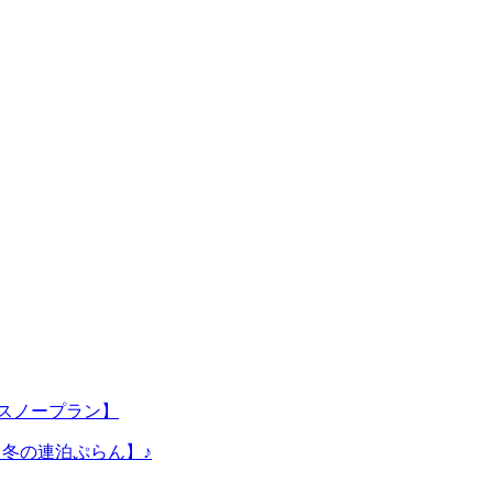
遊スノープラン】
冬の連泊ぷらん】♪