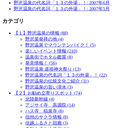
野沢温泉の代名詞「１３の外湯」！: 2007年6月
野沢温泉の代名詞「１３の外湯」！: 2007年5月
カテゴリ
【１】野沢温泉の情報 (88)
野沢菜発祥の地 (4)
野沢温泉でマウンテンバイク！ (5)
楽しいイベント情報 (210)
温泉街でホタル鑑賞 (8)
発見情報！ (56)
野沢温泉 道祖神火祭り (13)
野沢温泉の代名詞「１３の外湯」！ (22)
野沢温泉の伝統文化ご紹介 (31)
野沢温泉の旨い清水 (3)
【２】お勧め立寄りスポット (74)
北陸新幹線 (4)
アジサイ寺 高源院 (14)
ハス寺 稲泉寺 (8)
信州のサクラ情報 (8)
信越ふるさと回廊 (3)