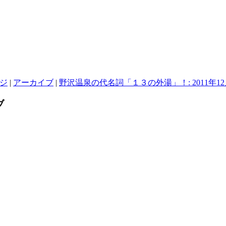
ジ
|
アーカイブ
|
野沢温泉の代名詞「１３の外湯」！: 2011年12月
ブ