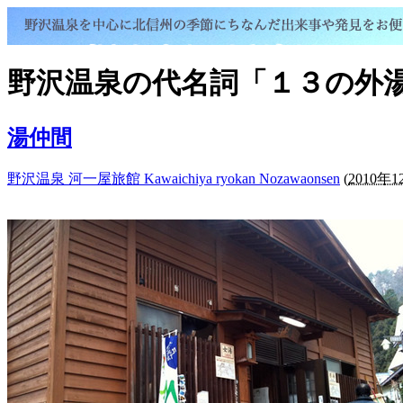
野沢温泉の代名詞「１３の外湯」
湯仲間
野沢温泉 河一屋旅館 Kawaichiya ryokan Nozawaonsen
(
2010年12