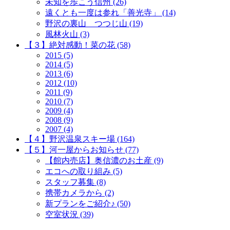
未知を歩こう信州 (26)
遠くとも一度は参れ「善光寺」 (14)
野沢の裏山 つつじ山 (19)
風林火山 (3)
【３】絶対感動！菜の花 (58)
2015 (5)
2014 (5)
2013 (6)
2012 (10)
2011 (9)
2010 (7)
2009 (4)
2008 (9)
2007 (4)
【４】野沢温泉スキー場 (164)
【５】河一屋からお知らせ (77)
【館内売店】奥信濃のお土産 (9)
エコへの取り組み (5)
スタッフ募集 (8)
携帯カメラから (2)
新プランをご紹介♪ (50)
空室状況 (39)