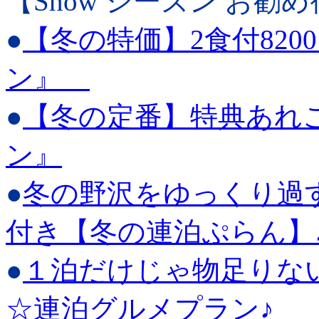
【Snow シーズン お勧
●
【冬の特価】2食付82
ン』
●
【冬の定番】特典あれ
ン』
●
冬の野沢をゆっくり過
付き【冬の連泊ぷらん】
●
１泊だけじゃ物足りな
☆連泊グルメプラン♪