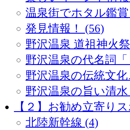
温泉街でホタル鑑賞 (
発見情報！ (56)
野沢温泉 道祖神火祭り 
野沢温泉の代名詞「１
野沢温泉の伝統文化ご紹
野沢温泉の旨い清水 (
【２】お勧め立寄りスポッ
北陸新幹線 (4)