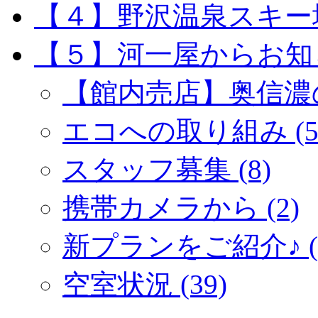
【４】野沢温泉スキー場 
【５】河一屋からお知らせ
【館内売店】奥信濃の
エコへの取り組み (5
スタッフ募集 (8)
携帯カメラから (2)
新プランをご紹介♪ (5
空室状況 (39)