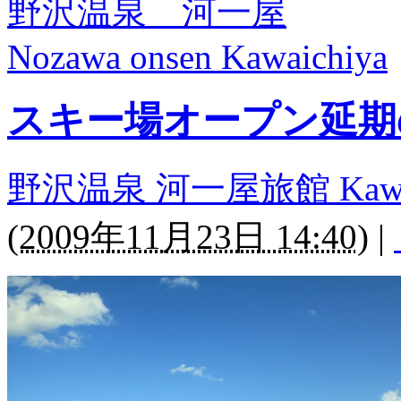
野沢温泉 河一屋
Nozawa onsen Kawaichiya
スキー場オープン延期
野沢温泉 河一屋旅館 Kawaichi
(
2009年11月23日 14:40
)
|