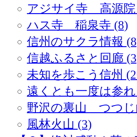
アジサイ寺 高源院 (
ハス寺 稲泉寺 (8)
信州のサクラ情報 (8
信越ふるさと回廊 (3
未知を歩こう信州 (2
遠くとも一度は参れ「
野沢の裏山 つつじ山 
風林火山 (3)