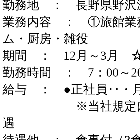
勤務地 ： 長野県野沢
業務内容 ： ①旅館業
ム・厨房・雑役
期間 ： 12月～3月
勤務時間 ： 7：00～2
給与 ： ●正社員･･・
※当社規定による
遇
待遇他 ： 食事付（3