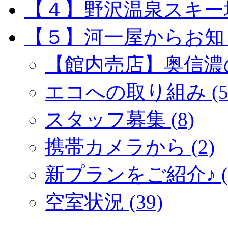
【４】野沢温泉スキー場 
【５】河一屋からお知らせ
【館内売店】奥信濃の
エコへの取り組み (5
スタッフ募集 (8)
携帯カメラから (2)
新プランをご紹介♪ (5
空室状況 (39)