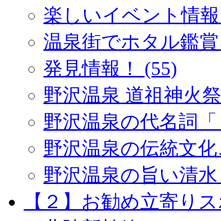
楽しいイベント情報 (
温泉街でホタル鑑賞 (
発見情報！ (55)
野沢温泉 道祖神火祭り 
野沢温泉の代名詞「１
野沢温泉の伝統文化ご紹
野沢温泉の旨い清水 (
【２】お勧め立寄りスポッ