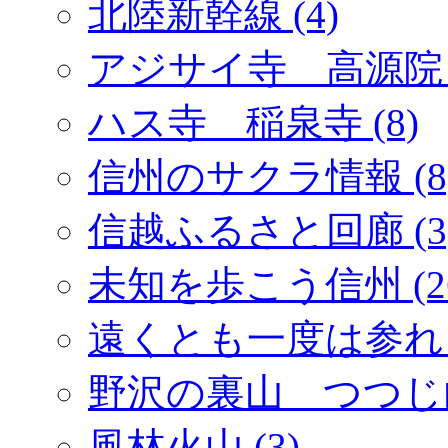
北陸新幹線 (4)
アジサイ寺 高源院 (
ハス寺 稲泉寺 (8)
信州のサクラ情報 (8
信越ふるさと回廊 (3
未知を歩こう信州 (2
遠くとも一度は参れ「
野沢の裏山 つつじ山 
風林火山 (3)