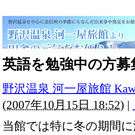
英語を勉強中の方募
野沢温泉 河一屋旅館 Kawaichi
(
2007年10月15日 18:52
)
|
当館では特に冬の期間に