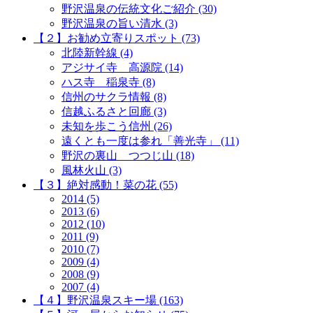
野沢温泉の伝統文化ご紹介 (30)
野沢温泉の旨い清水 (3)
【２】お勧め立寄りスポット (73)
北陸新幹線 (4)
アジサイ寺 高源院 (14)
ハス寺 稲泉寺 (8)
信州のサクラ情報 (8)
信越ふるさと回廊 (3)
未知を歩こう信州 (26)
遠くとも一度は参れ「善光寺」 (11)
野沢の裏山 つつじ山 (18)
風林火山 (3)
【３】絶対感動！菜の花 (55)
2014 (5)
2013 (6)
2012 (10)
2011 (9)
2010 (7)
2009 (4)
2008 (9)
2007 (4)
【４】野沢温泉スキー場 (163)