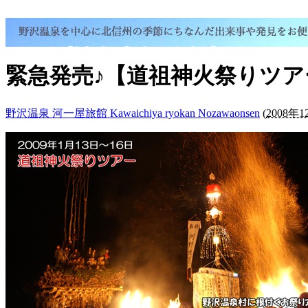
緊急発売♪【道祖神火祭りツ
野沢温泉 河一屋旅館 Kawaichiya ryokan Nozawaonsen
(
2008年1