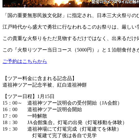
「国の重要無形民族文化財」に指定され、日本三大火祭りの
江戸時代から盛大で勇壮に行なわれるこのお祭りは、厳しい
この貴重な火祭りをただ見物するだけではなく、出来るだけ体
この『火祭りツアー当日コース（5000円）』と１泊朝食付
ご予約はこちらから
【ツアー料金に含まれる記念品】
道祖神ツアー記念半被、紅白道祖神餅
【ツアー日程】1月15日
15：00～ 道祖神ツアー説明会の受付開始（JA会館）
16：00 道祖神ツアー説明会開始
17：00 一時解散
18：30 JA会館集合。灯篭の出発（灯篭移動を体験）
19：30 道祖神場にて灯篭完成（灯篭建てを体験）
灯篭建て完了後は各自で見学