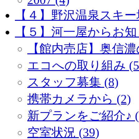
【４】野沢温泉スキー場 
【５】河一屋からお知らせ
【館内売店】奥信濃の
エコへの取り組み (5
スタッフ募集 (8)
携帯カメラから (2)
新プランをご紹介♪ (5
空室状況 (39)