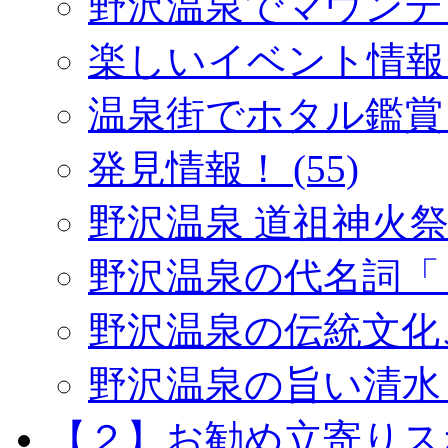
野沢温泉でマウンテン
楽しいイベント情報 (
温泉街でホタル鑑賞 (
発見情報！ (55)
野沢温泉 道祖神火祭り 
野沢温泉の代名詞「１
野沢温泉の伝統文化ご紹
野沢温泉の旨い清水 (
【２】お勧め立寄りスポッ