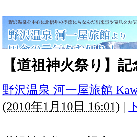
【道祖神火祭り】記
野沢温泉 河一屋旅館 Kawaichi
(
2010年1月10日 16:01
)
|