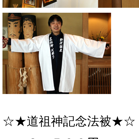
☆★道祖神記念法被★☆