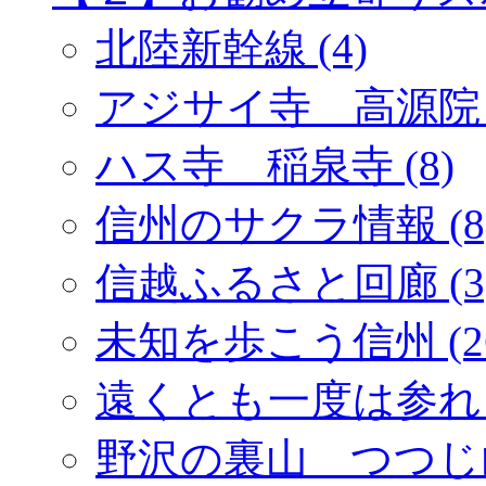
北陸新幹線 (4)
アジサイ寺 高源院 (
ハス寺 稲泉寺 (8)
信州のサクラ情報 (8
信越ふるさと回廊 (3
未知を歩こう信州 (2
遠くとも一度は参れ「
野沢の裏山 つつじ山 