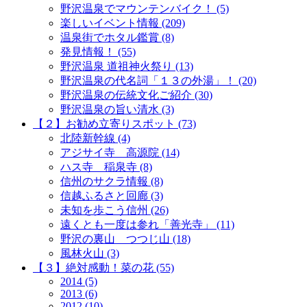
野沢温泉でマウンテンバイク！ (5)
楽しいイベント情報 (209)
温泉街でホタル鑑賞 (8)
発見情報！ (55)
野沢温泉 道祖神火祭り (13)
野沢温泉の代名詞「１３の外湯」！ (20)
野沢温泉の伝統文化ご紹介 (30)
野沢温泉の旨い清水 (3)
【２】お勧め立寄りスポット (73)
北陸新幹線 (4)
アジサイ寺 高源院 (14)
ハス寺 稲泉寺 (8)
信州のサクラ情報 (8)
信越ふるさと回廊 (3)
未知を歩こう信州 (26)
遠くとも一度は参れ「善光寺」 (11)
野沢の裏山 つつじ山 (18)
風林火山 (3)
【３】絶対感動！菜の花 (55)
2014 (5)
2013 (6)
2012 (10)