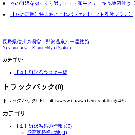
●
冬の野沢をゆっくり過す・・・和牛ステーキ＆地酒付き【
●
【冬の定番】特典あれこれパック♪【リフト券付プラン】
長野県信州の湯宿 野沢温泉河一屋旅館
Nozawa onsen Kawaichiya Ryokan
カテゴリ
:
【４】野沢温泉スキー場
トラックバック(0)
トラックバックURL: http://www.nozawa.tv/mt5/mt-tb.cgi/436
カテゴリ
【１】野沢温泉の情報 (85)
野沢菜発祥の地 (4)