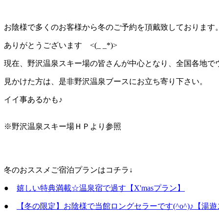
お陰様で多くのお客様から冬のご予約を頂戴致しております
ありがとうございます <(_ _*)>
現在、野沢温泉スキー場の皆さんが中心となり、全国各地で
見かけた方は、是非野沢温泉ブースにお立ち寄り下さい。
イイ事あるかも♪
※野沢温泉スキー場ＨＰより参照
冬のおススメご宿泊プランはコチラ↓
●
嬉しい特典満載☆温泉宿で過す【X'masプラン】
●
【冬の限定】お陰様で当館ロングセラーです(^o^)♪【湯