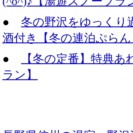
(^o^)♪【湯遊スノープラ
●
冬の野沢をゆっくり
酒付き【冬の連泊ぷらん
●
【冬の定番】特典あ
ラン】