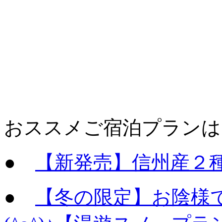
おススメご宿泊プランは
●
【新発売】信州産２
●
【冬の限定】お陰様