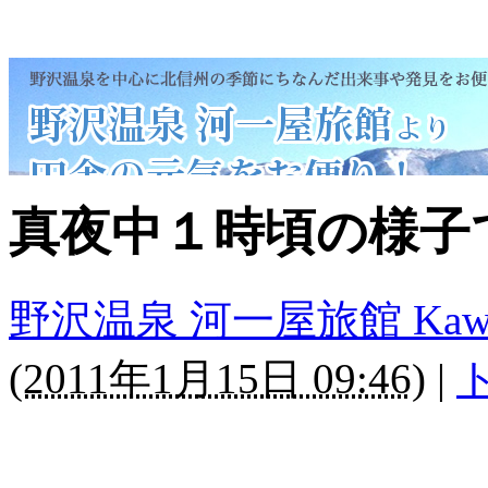
真夜中１時頃の様子
野沢温泉 河一屋旅館 Kawaichi
(
2011年1月15日 09:46
)
|