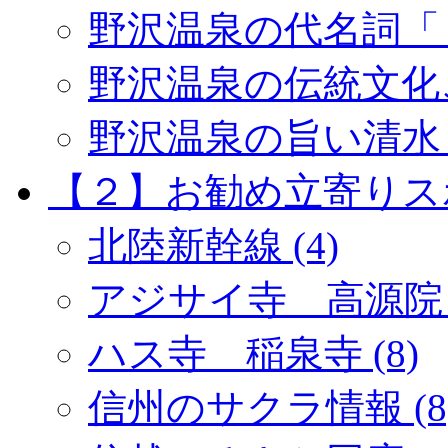
野沢温泉の代名詞「１
野沢温泉の伝統文化ご紹
野沢温泉の旨い清水 (
【２】お勧め立寄りスポッ
北陸新幹線 (4)
アジサイ寺 高源院 (
ハス寺 稲泉寺 (8)
信州のサクラ情報 (8