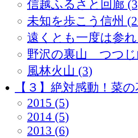
信越ふるさと回廊 (3
未知を歩こう信州 (2
遠くとも一度は参れ「
野沢の裏山 つつじ山 
風林火山 (3)
【３】絶対感動！菜の花 
2015 (5)
2014 (5)
2013 (6)