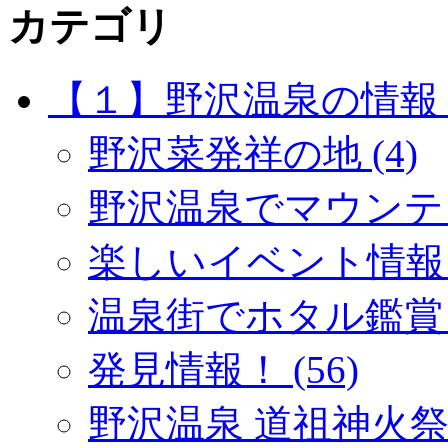
カテゴリ
【１】野沢温泉の情報 (
野沢菜発祥の地 (4)
野沢温泉でマウンテン
楽しいイベント情報 (
温泉街でホタル鑑賞 (
発見情報！ (56)
野沢温泉 道祖神火祭り 