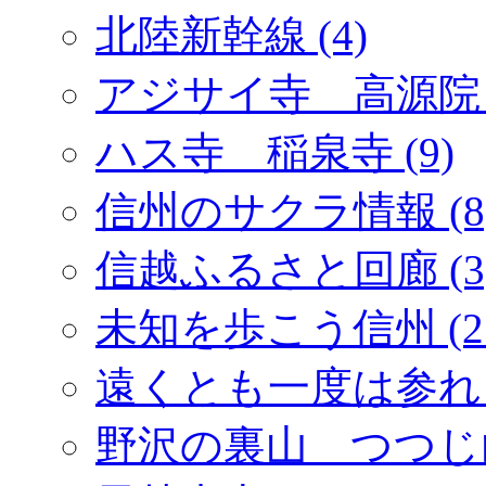
北陸新幹線 (4)
アジサイ寺 高源院 (
ハス寺 稲泉寺 (9)
信州のサクラ情報 (8
信越ふるさと回廊 (3
未知を歩こう信州 (2
遠くとも一度は参れ「
野沢の裏山 つつじ山 