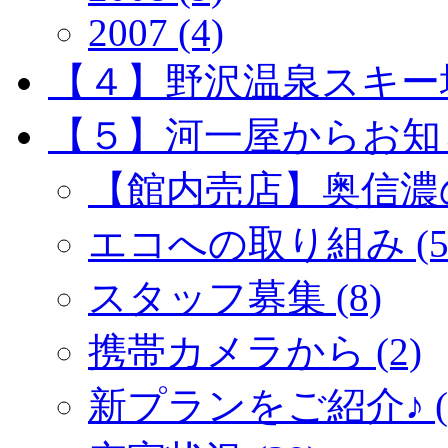
2007 (4)
【４】野沢温泉スキー場 
【５】河一屋からお知らせ
【館内売店】奥信濃のお
エコへの取り組み (5
スタッフ募集 (8)
携帯カメラから (2)
新プランをご紹介♪ (5