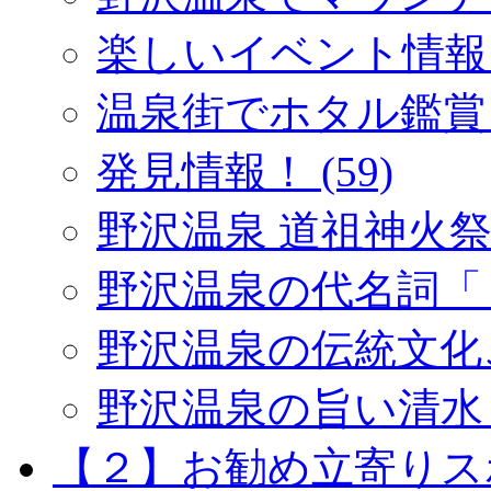
楽しいイベント情報 (
温泉街でホタル鑑賞 (
発見情報！ (59)
野沢温泉 道祖神火祭り 
野沢温泉の代名詞「１
野沢温泉の伝統文化ご紹
野沢温泉の旨い清水 (
【２】お勧め立寄りスポッ