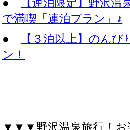
●
【連泊限定】野沢温
で満喫「連泊プラン」♪
●
【３泊以上】のんび
ン！
▼▼▼野沢温泉旅行！お