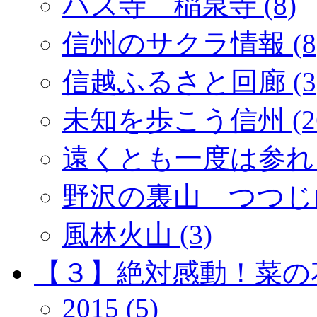
ハス寺 稲泉寺 (8)
信州のサクラ情報 (8
信越ふるさと回廊 (3
未知を歩こう信州 (2
遠くとも一度は参れ「
野沢の裏山 つつじ山 
風林火山 (3)
【３】絶対感動！菜の花 
2015 (5)