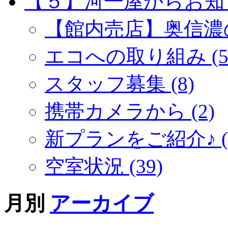
【５】河一屋からお知らせ
【館内売店】奥信濃の
エコへの取り組み (5
スタッフ募集 (8)
携帯カメラから (2)
新プランをご紹介♪ (5
空室状況 (39)
月別
アーカイブ