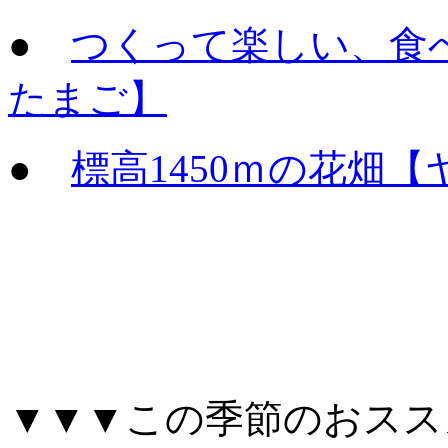
●
つくって楽しい、食
たまご】
●
標高1450ｍの花畑
▼▼▼この季節のおスス