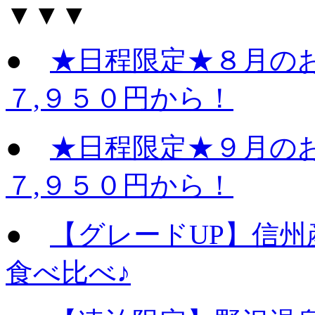
▼▼▼
●
★日程限定★８月の
７,９５０円から！
●
★日程限定★９月の
７,９５０円から！
●
【グレードUP】信
食べ比べ♪