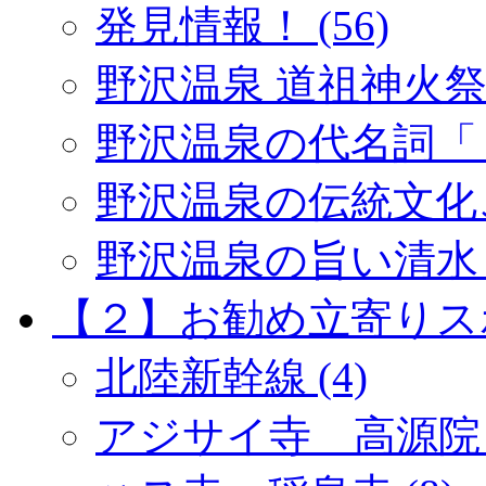
発見情報！ (56)
野沢温泉 道祖神火祭り 
野沢温泉の代名詞「１
野沢温泉の伝統文化ご紹
野沢温泉の旨い清水 (
【２】お勧め立寄りスポッ
北陸新幹線 (4)
アジサイ寺 高源院 (